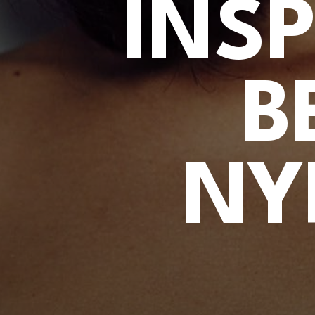
INS
B
NY