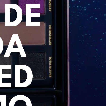
 DE
DA
ED