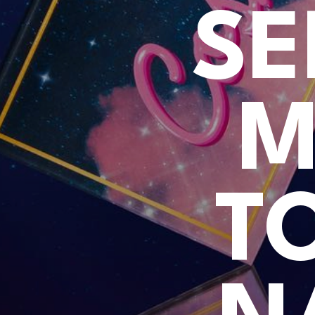
SE
M
T