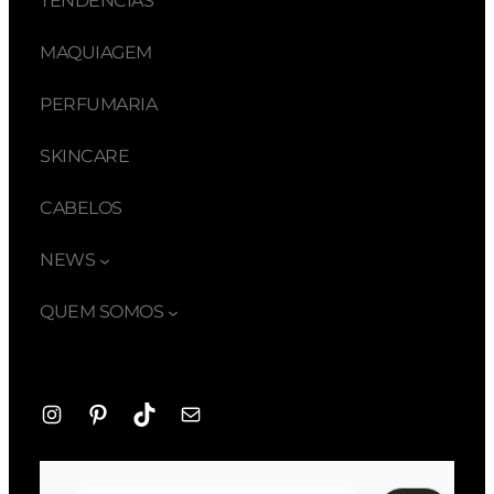
TENDÊNCIAS
MAQUIAGEM
PERFUMARIA
SKINCARE
CABELOS
NEWS
QUEM SOMOS
Instagram
Pinterest
TikTok
E-
mail
Pesquisar