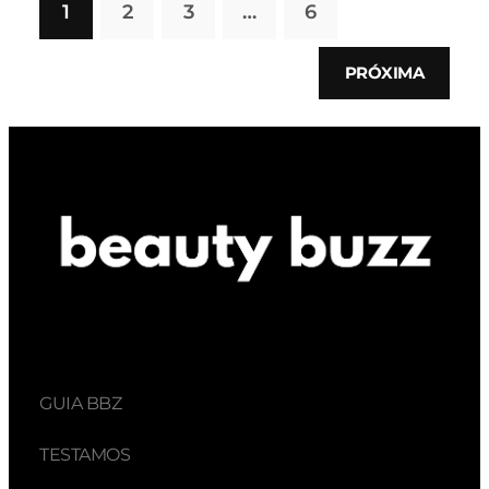
1
2
3
…
6
PRÓXIMA
GUIA BBZ
TESTAMOS