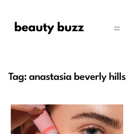
Pular
para
o
conteúdo
Tag:
anastasia beverly hills