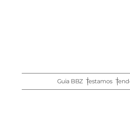
Pular
para
o
conteúdo
Guia BBZ
Testamos
Tend