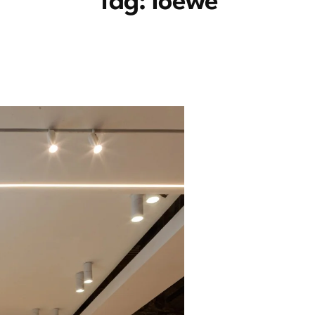
Tag:
loewe