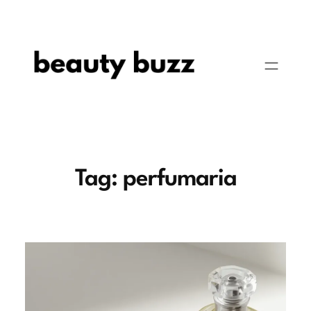
Pular
para
o
conteúdo
Tag:
perfumaria