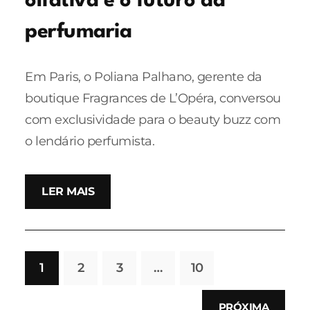
olfativa e o futuro da
perfumaria
Em Paris, o Poliana Palhano, gerente da
boutique Fragrances de L’Opéra, conversou
com exclusividade para o beauty buzz com
o lendário perfumista.
LER MAIS
1
2
3
…
10
PRÓXIMA