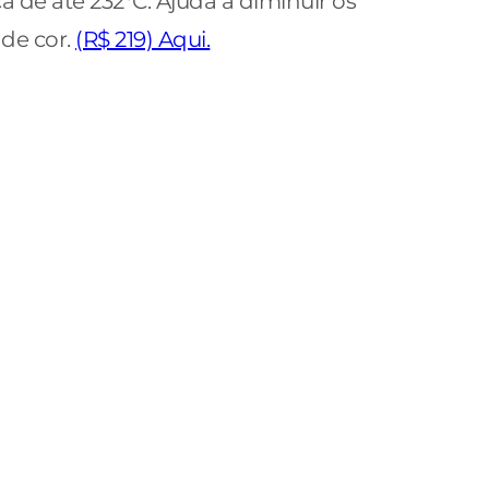
de até 232°C. Ajuda a diminuir os
de cor.
(R$ 219) Aqui.