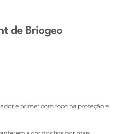
nt de Briogeo
onador e primer com foco na proteção e
nterem a cor dos fios por mais