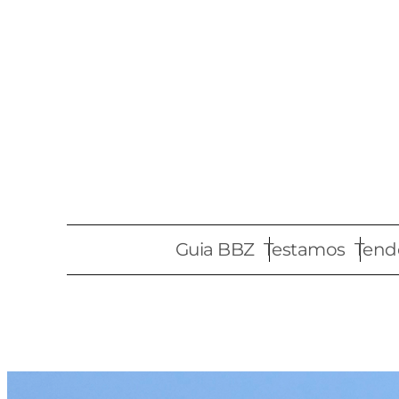
Pular
para
o
conteúdo
Guia BBZ
Testamos
Tend