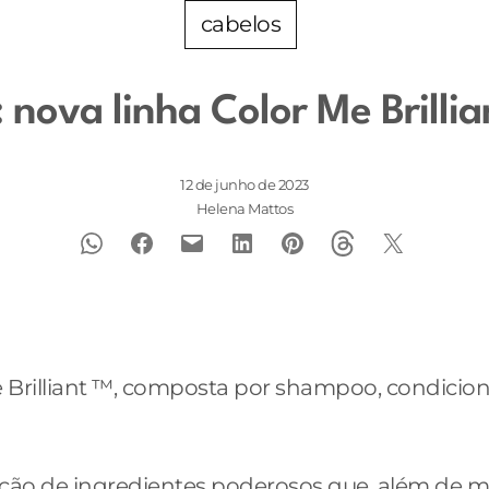
cabelos
nova linha Color Me Brillia
12 de junho de 2023
Helena Mattos
 Me Brilliant ™, composta por shampoo, condici
ção de ingredientes poderosos que, além de ma