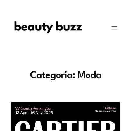
Pular
para
o
conteúdo
Categoria:
Moda