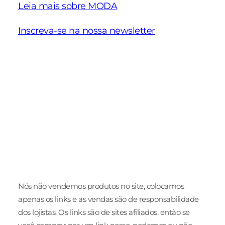
Leia mais sobre MODA
Inscreva-se na nossa newsletter
Schiaparelli
Nova coleção
Ideias de
Alta Costura
Pre Fall 2025 da
para eve
Verão 2025
NV
de traba
Nós não vendemos produtos no site, colocamos
apenas os links e as vendas são de responsabilidade
dos lojistas. Os links são de sites afiliados, então se