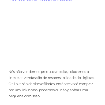
Schiaparelli
Nova coleção
Ideias de
Alta Costura
Pre Fall 2025 da
para eve
Verão 2025
NV
de traba
Nós não vendemos produtos no site, colocamos os
links e as vendas são de responsabilidade dos lojistas.
Os links são de sites afiliados, então se você comprar
por um link nosso, podemos ou não ganhar uma
pequena comissão.