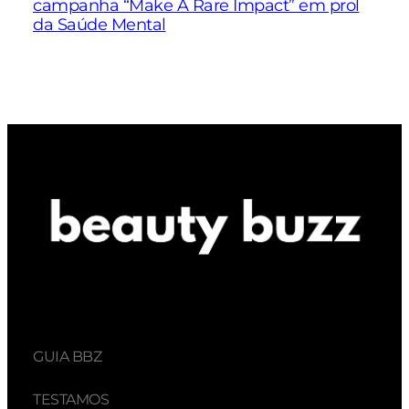
campanha “Make A Rare Impact” em prol
da Saúde Mental
GUIA BBZ
TESTAMOS