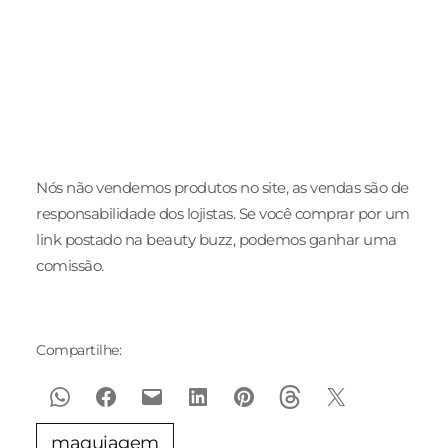
Alta Costura
Pre Fall 2025 da
para eve
Verão 2025
NV
de traba
Nós não vendemos produtos no site, as vendas são de
responsabilidade dos lojistas. Se você comprar por um
link postado na beauty buzz, podemos ganhar uma
comissão.
Compartilhe:
maquiagem