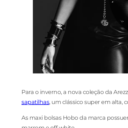
Para o inverno, a nova coleção da Are
sapatilhas
, um clássico super em alta
As maxi bolsas Hobo da marca possuem
marrom e off white.