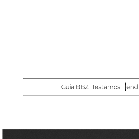
Pular
para
o
conteúdo
Guia BBZ
Testamos
Tend