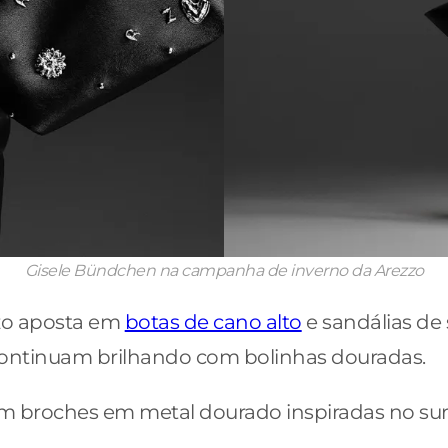
Gisele Bündchen na campanha de inverno da Arezzo
zzo aposta em
botas de cano alto
e sandálias de 
, continuam brilhando com bolinhas douradas.
 broches em metal dourado inspiradas no surr