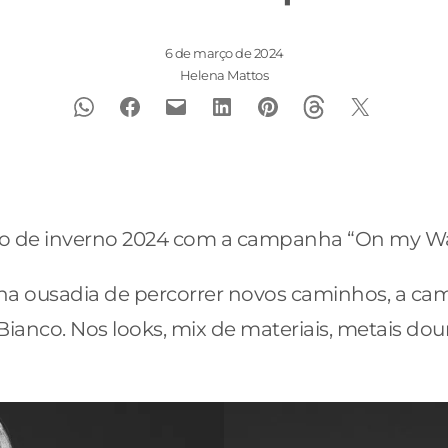
6 de março de 2024
Helena Mattos
ão de inverno 2024 com a campanha “On my Way
e na ousadia de percorrer novos caminhos, a ca
i Bianco. Nos looks, mix de materiais, metais d