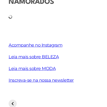
NAMORADOS
Acompanhe no Instagram
Leia mais sobre BELEZA
Leia mais sobre MODA
Inscreva-se na nossa newsletter
Schiaparelli
Nova coleção
Ideias de
Alta Costura
Pre Fall 2025 da
para eve
Verão 2025
NV
de traba