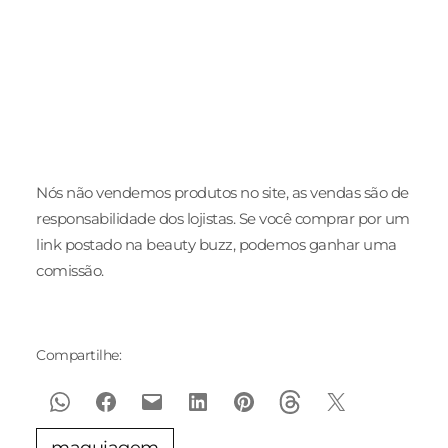
Schiaparelli
Nova coleção
Ideias de
Alta Costura
Pre Fall 2025 da
para eve
Verão 2025
NV
de traba
Nós não vendemos produtos no site, as vendas são de
responsabilidade dos lojistas. Se você comprar por um
link postado na beauty buzz, podemos ganhar uma
comissão.
Compartilhe:
maquiagem