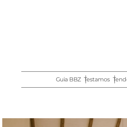
Pular
para
o
conteúdo
Guia BBZ
Testamos
Tend