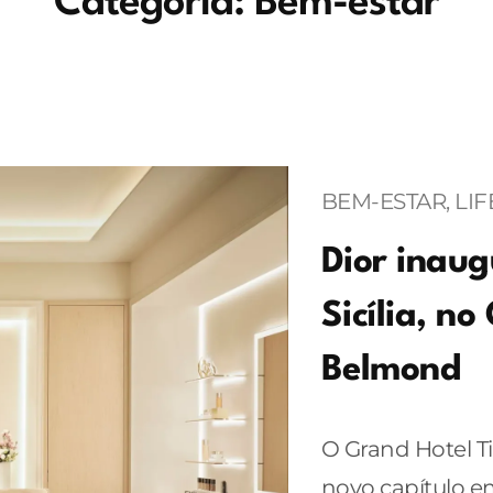
Categoria:
Bem-estar
BEM-ESTAR
, 
LIF
Dior inau
Sicília, n
Belmond
O Grand Hotel T
novo capítulo em