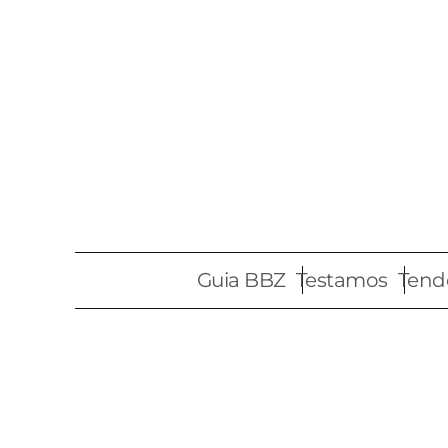
Pular
para
o
conteúdo
Guia BBZ
Testamos
Tend