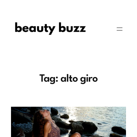
Pular
para
o
conteúdo
Tag:
alto giro