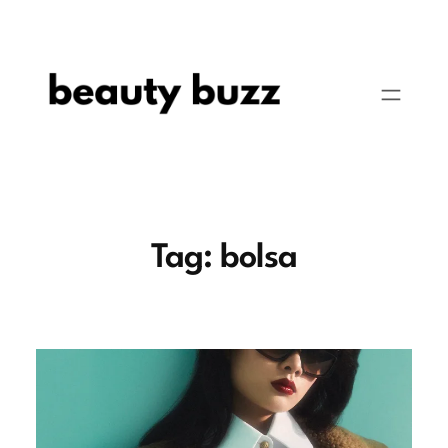
Pular
para
o
conteúdo
Tag:
bolsa