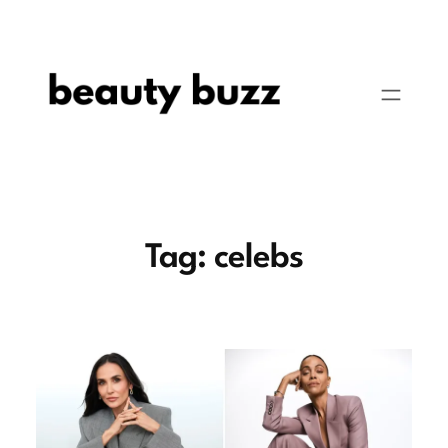
Pular
para
o
conteúdo
Tag:
celebs