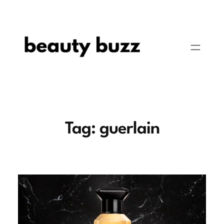
Pular
para
o
conteúdo
Tag:
guerlain