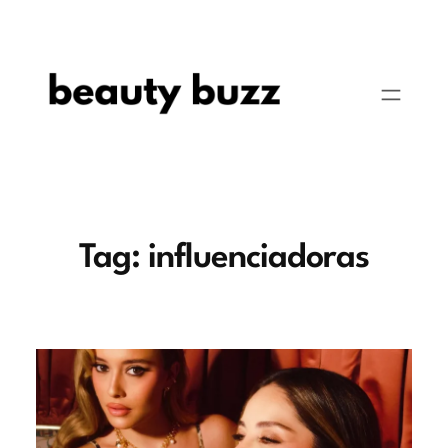
Pular
para
o
conteúdo
Tag:
influenciadoras