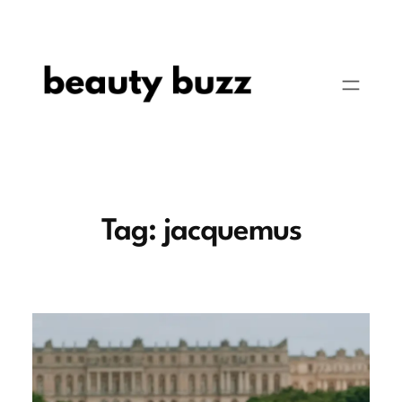
Pular
para
o
conteúdo
Tag:
jacquemus