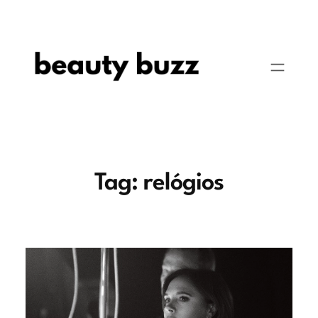
Pular
para
o
conteúdo
Tag:
relógios