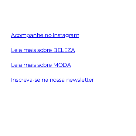
Acompanhe no Instagram
Leia mais sobre BELEZA
Leia mais sobre MODA
Inscreva-se na nossa newsletter
Schiaparelli
Nova coleção
Ideias de
Alta Costura
Pre Fall 2025 da
para eve
Verão 2025
NV
de traba