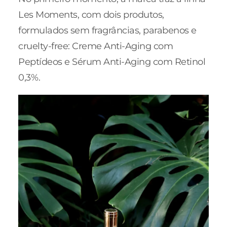
Les Moments, com dois produtos,
formulados sem fragrâncias, parabenos e
cruelty-free: Creme Anti-Aging com
Peptídeos e Sérum Anti-Aging com Retinol
0,3%.