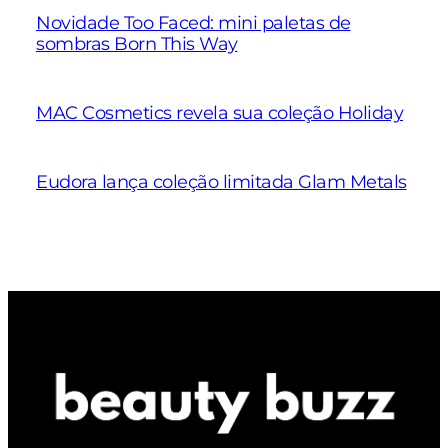
Novidade Too Faced: mini paletas de
sombras Born This Way
MAC Cosmetics revela sua coleção Holiday
Eudora lança coleção limitada Glam Metals