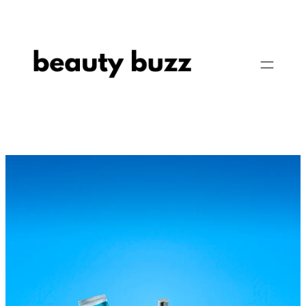
Pular
para
o
conteúdo