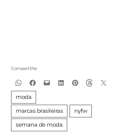
Alta Costura
Pre Fall 2025 da
para eve
Verão 2025
NV
de traba
Compartilhe:
moda
marcas brasileiras
nyfw
semana de moda