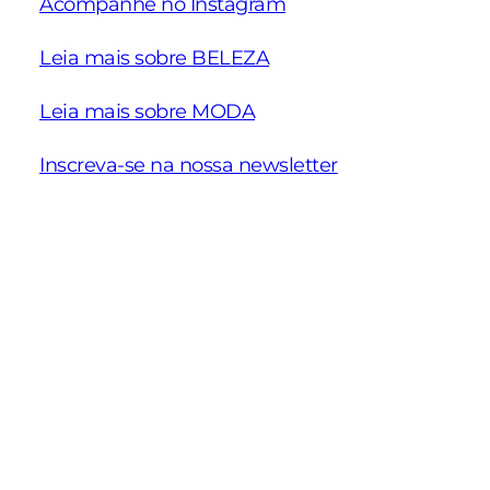
Acompanhe no Instagram
Leia mais sobre BELEZA
Leia mais sobre MODA
Inscreva-se na nossa newsletter
Schiaparelli
Nova coleção
Ideias de
Alta Costura
Pre Fall 2025 da
para eve
Verão 2025
NV
de traba