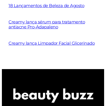
18 Lançamentos de Beleza de Agosto
Creamy lança sérum para tratamento
antiacne Pro-Adapaleno
Creamy lança Limpador Facial Glicerinado