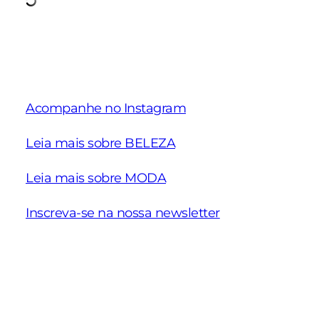
Acompanhe no Instagram
Leia mais sobre BELEZA
Leia mais sobre MODA
Inscreva-se na nossa newsletter
Schiaparelli
Nova coleção
Ideias de
Alta Costura
Pre Fall 2025 da
para eve