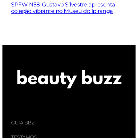
SPFW N58: Gustavo Silvestre apresenta
coleção vibrante no Museu do Ipiranga
GUIA BBZ
TESTAMOS