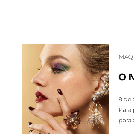
MAQ
O N
8 de
Para 
para 