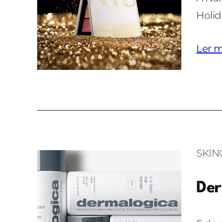
Holid
Ler m
SKIN
Der