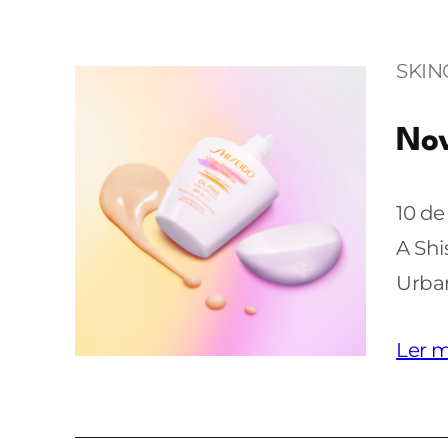
SKIN
Nov
10 d
A Shi
Urba
Ler m