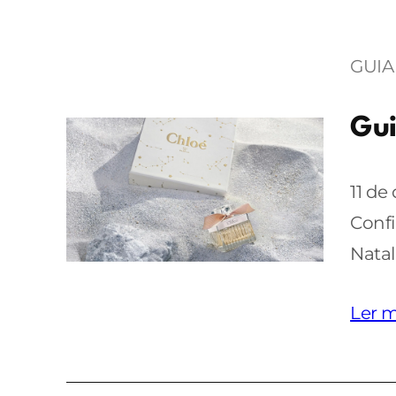
GUIA
Gui
11 de
Confi
Natal
Ler m