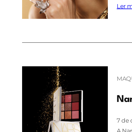
Ler m
MAQ
Nar
7 de
A Nar