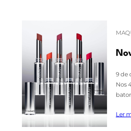
MAQ
Nov
9 de
Nos 
batom
Ler m