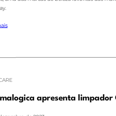
ay.
ais
CARE
malogica apresenta limpador 