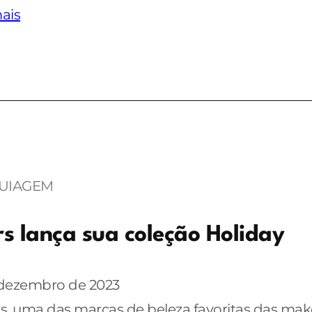
ais
UIAGEM
s lança sua coleção Holiday
 dezembro de 2023
s, uma das marcas de beleza favoritas das make