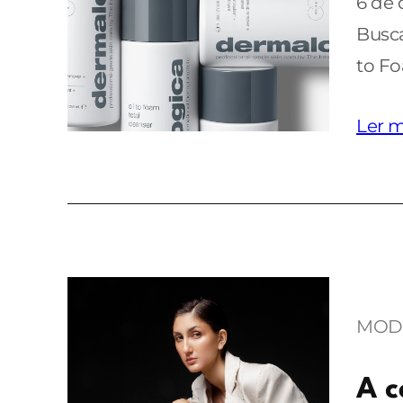
6 de
Busca
to Fo
Ler m
MOD
A c