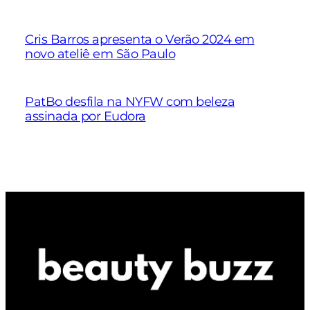
Cris Barros apresenta o Verão 2024 em
novo ateliê em São Paulo
PatBo desfila na NYFW com beleza
assinada por Eudora