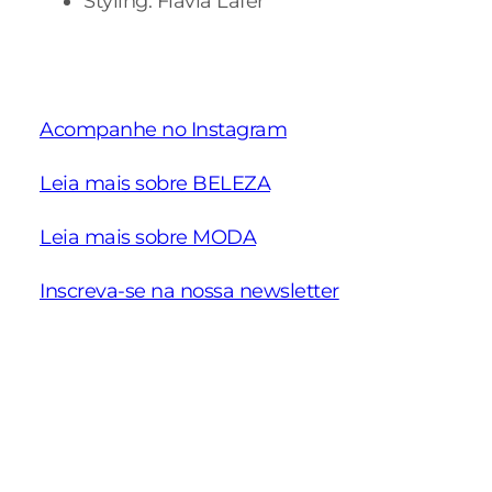
Styling: Flávia Lafer
Acompanhe no Instagram
Leia mais sobre BELEZA
Leia mais sobre MODA
Inscreva-se na nossa newsletter
Schiaparelli
Nova coleção
Ideias de
Alta Costura
Pre Fall 2025 da
para eve
Verão 2025
NV
de traba