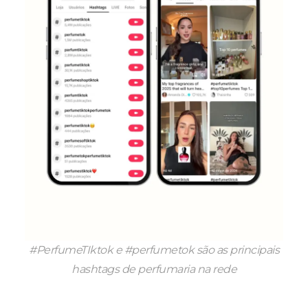
#PerfumeTIktok e #perfumetok são as principais
hashtags de perfumaria na rede